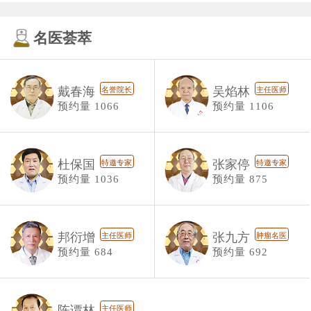
名医荟萃
戴春海
吴焰林
名誉院长
主任医师
预约量 1066
预约量 1106
杜保国
张家停
特邀专家
特邀专家
预约量 1036
预约量 875
邦衍增
张九方
主任医师
肿瘤名医
预约量 684
预约量 692
陈谭林
主任医师