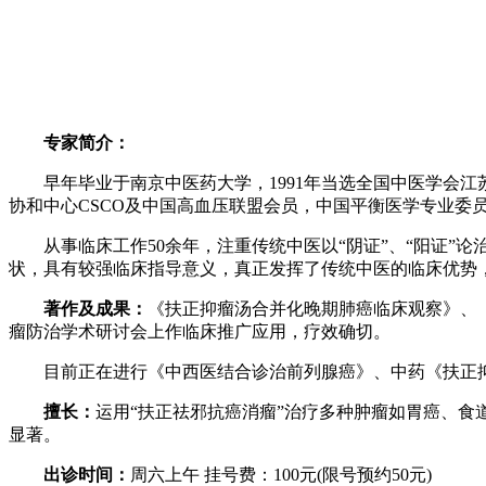
专家简介：
早年毕业于南京中医药大学，1991年当选全国中医学会江
协和中心CSCO及中国高血压联盟会员，中国平衡医学专业委
从事临床工作50余年，注重传统中医以“阴证”、“阳证”论
状，具有较强临床指导意义，真正发挥了传统中医的临床优势
著作及成果：
《扶正抑瘤汤合并化晚期肺癌临床观察》、
瘤防治学术研讨会上作临床推广应用，疗效确切。
目前正在进行《中西医结合诊治前列腺癌》、中药《扶正抑癌
擅长：
运用“扶正祛邪抗癌消瘤”治疗多种肿瘤如胃癌、食
显著。
出诊时间：
周六上午 挂号费：100元(限号预约50元)