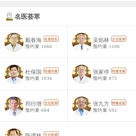
名医荟萃
戴春海
吴焰林
名誉院长
主任医师
预约量 1066
预约量 1106
杜保国
张家停
特邀专家
特邀专家
预约量 1036
预约量 875
邦衍增
张九方
主任医师
肿瘤名医
预约量 684
预约量 692
陈谭林
主任医师