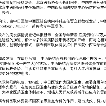
司副司长杨龙会、北京医师协会会长郭积勇、中国中医药研究
北京中医院病科主任杨国旺、中国疾病预防控制中心病防控室主
行授牌。
，由中日医院中西医结合病内科科主任贾立群教授发起，中西
ve Oncology，MCIO)”，简称病专科医联体。
的病发病情况登记年报显示，全国每年新发 症病例约337万人，
镇化进程的加速，预计今后我国病防控形势将更加严峻，而与之
建设，创新诊治模式。病专科医联体将发挥中日医院中西医结合
。
发病，在诊疗后期， 中西医结合有独到的心理和生理效应。针
非同质(医师间水平差异大)的状况，中西医结合病专科医联体是在
重症远程会诊、门诊专科疑难危重症会诊、专科人才培养体系、
望更好的照护患者。
热烈的祝贺。她指出，中日医院作为国家卫生计生委直属单位
面率先垂范，在落实全国卫生与健康大会分级诊疗落地的措施、
，为深化医药卫生体制改革、增强人民群众获得感作出应有的贡
专科医联体要发挥国家临床重点专科的作用，建出成效，努力把