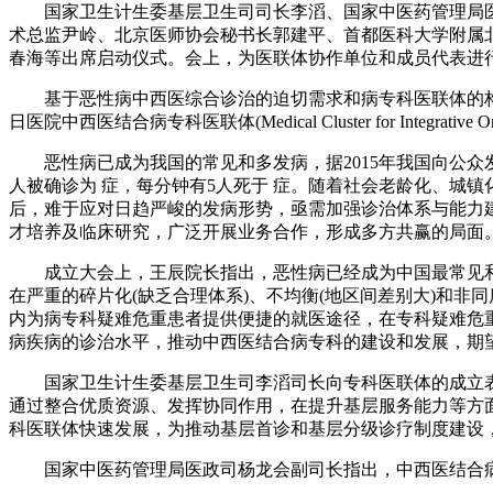
国家卫生计生委基层卫生司司长李滔、国家中医药管理局医政
术总监尹岭、北京医师协会秘书长郭建平、首都医科大学附属
春海等出席启动仪式。会上，为医联体协作单位和成员代表进
基于恶性病中西医综合诊治的迫切需求和病专科医联体的构想
日医院中西医结合病专科医联体(Medical Cluster for Integrati
恶性病已成为我国的常见和多发病，据2015年我国向公众发布
人被确诊为 症，每分钟有5人死于 症。随着社会老龄化、城
后，难于应对日趋严峻的发病形势，亟需加强诊治体系与能力
才培养及临床研究，广泛开展业务合作，形成多方共赢的局面
成立大会上，王辰院长指出，恶性病已经成为中国最常见和多
在严重的碎片化(缺乏合理体系)、不均衡(地区间差别大)和
内为病专科疑难危重患者提供便捷的就医途径，在专科疑难危
病疾病的诊治水平，推动中西医结合病专科的建设和发展，期
国家卫生计生委基层卫生司李滔司长向专科医联体的成立表示
通过整合优质资源、发挥协同作用，在提升基层服务能力等方
科医联体快速发展，为推动基层首诊和基层分级诊疗制度建设
国家中医药管理局医政司杨龙会副司长指出，中西医结合病