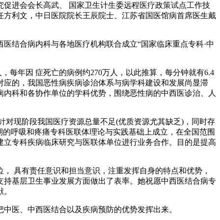
促进会会长高武、 国家卫生计生委远程医疗政策试点工作技
任方利文，中日医院院长王辰院士、江苏省国医馆病首席医生戴
医结合病内科与各地医疗机构联合成立“国家临床重点专科·中
每年因 症死亡的病例约270万人，以此推算，每分钟就有6.4
相对应的，我国恶性病疾病诊治体系与病学科建设和发展尚显滞
病内科和各协作单位的学科优势，围绕恶性病的中西医诊治、人
对现阶段我国医疗资源总量不足(优质资源尤其缺乏)，同时存
前期的呼吸和疼痛专科医联体理论与实践基础上成立，在全国范围
建立专科疾病临床研究与医联体单位进行业务合作。目的是提高
， 具有责任意识和担当意识，注重发挥自身的特点和优势，
支持基层卫生事业发展方面做出了表率。她祝愿中西医结合病专
献。
中医、中西医结合以及疾病预防的优势发挥出来。